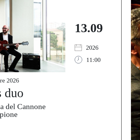
13.09
2026
11:00
re 2026
s duo
za del Cannone
mpione