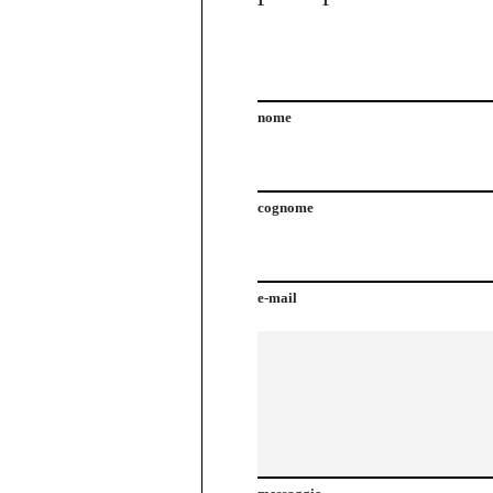
nome
cognome
e-mail