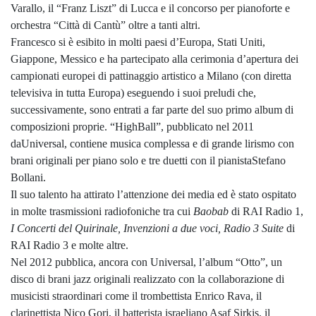
Varallo, il “Franz Liszt” di Lucca e il concorso per pianoforte e
orchestra “Città di Cantù” oltre a tanti altri.
Francesco si è esibito in molti paesi d’Europa, Stati Uniti,
Giappone, Messico e ha partecipato alla cerimonia d’apertura dei
campionati europei di pattinaggio artistico a Milano (con diretta
televisiva in tutta Europa) eseguendo i suoi preludi che,
successivamente, sono entrati a far parte del suo primo album di
composizioni proprie. “HighBall”, pubblicato nel 2011
daUniversal, contiene musica complessa e di grande lirismo con
brani originali per piano solo e tre duetti con il pianistaStefano
Bollani.
Il suo talento ha attirato l’attenzione dei media ed è stato ospitato
in molte trasmissioni radiofoniche tra cui
Baobab
di RAI Radio 1,
I Concerti del Quirinale, Invenzioni a due voci, Radio 3 Suite
di
RAI Radio 3 e molte altre.
Nel 2012 pubblica, ancora con Universal, l’album “Otto”, un
disco di brani jazz originali realizzato con la collaborazione di
musicisti straordinari come il trombettista Enrico Rava, il
clarinettista Nico Gori, il batterista israeliano Asaf Sirkis, il