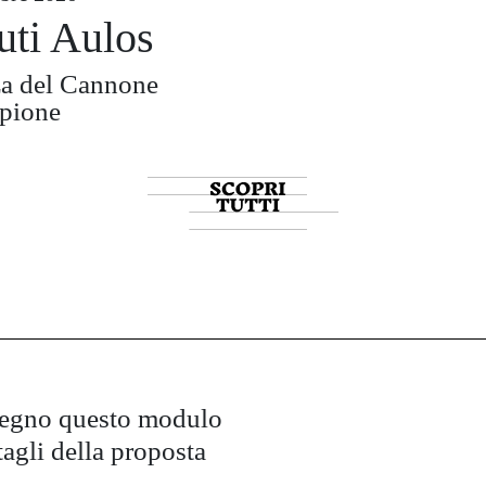
uti Aulos
za del Cannone
mpione
pegno questo modulo
tagli della proposta