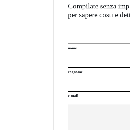
Compilate senza im
per sapere costi e det
nome
cognome
e-mail