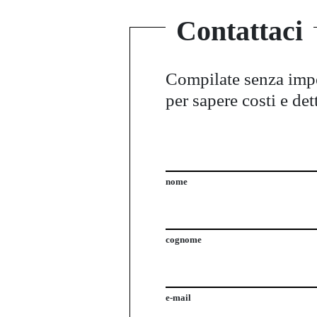
Contattaci
Compilate senza im
per sapere costi e det
nome
cognome
e-mail