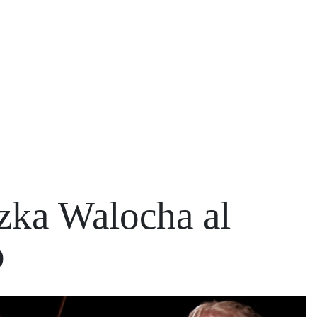
szka Walocha al
o