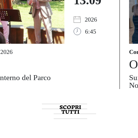
13.09
2026
6:45
 2026
Con
O
interno del Parco
Su
No